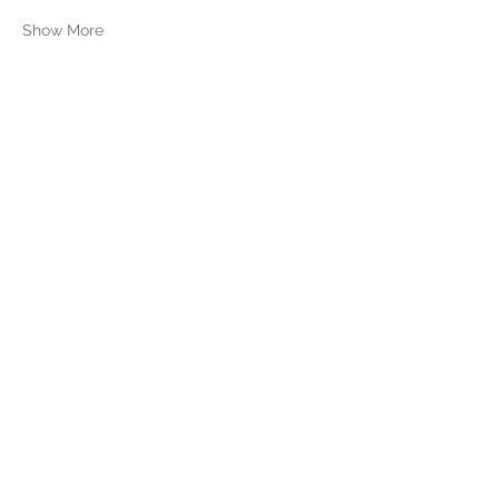
Show More
Share this event
Receive newsletter!