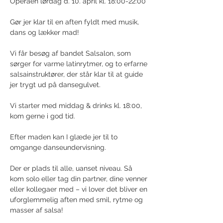
Operaen lørdag d. 10. april kl. 18:00-22:00
Gør jer klar til en aften fyldt med musik, 
dans og lækker mad!
Vi får besøg af bandet Salsalon, som 
sørger for varme latinrytmer, og to erfarne 
salsainstruktører, der står klar til at guide 
jer trygt ud på dansegulvet.
Vi starter med middag & drinks kl. 18:00, 
kom gerne i god tid.
Efter maden kan I glæde jer til to 
omgange danseundervisning.
Der er plads til alle, uanset niveau. Så 
kom solo eller tag din partner, dine venner 
eller kollegaer med – vi lover det bliver en 
uforglemmelig aften med smil, rytme og 
masser af salsa!