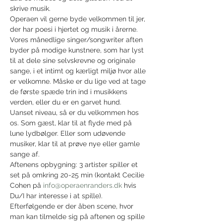
skrive musik.
Operaen vil gerne byde velkommen til jer, 
der har poesi i hjertet og musik i årerne. 
Vores månedlige singer/songwriter aften 
byder på modige kunstnere, som har lyst 
til at dele sine selvskrevne og originale 
sange, i et intimt og kærligt miljø hvor alle 
er velkomne. Måske er du lige ved at tage 
de første spæde trin ind i musikkens 
verden, eller du er en garvet hund.
Uanset niveau, så er du velkommen hos 
os. Som gæst, klar til at flyde med på 
lune lydbølger. Eller som udøvende 
musiker, klar til at prøve nye eller gamle 
sange af.
Aftenens opbygning: 3 artister spiller et 
set på omkring 20-25 min (kontakt Cecilie 
Cohen på 
info@operaenranders.dk
 hvis 
Du/I har interesse i at spille). 
Efterfølgende er der åben scene, hvor 
man kan tilmelde sig på aftenen og spille 