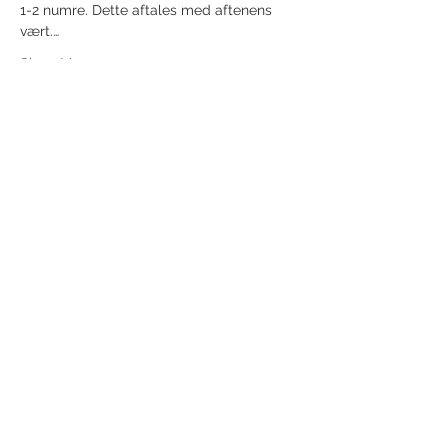
1-2 numre. Dette aftales med aftenens 
vært.…
Show More
Share this event
Receive newsletter!