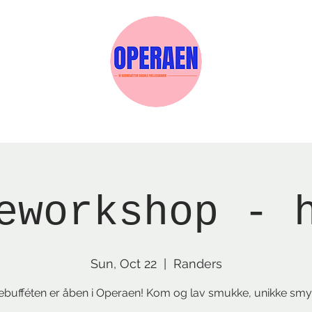
w Page
Reservations
Events
Services
eworkshop - 
Sun, Oct 22
  |  
Randers
ebufféten er åben i Operaen! Kom og lav smukke, unikke smy