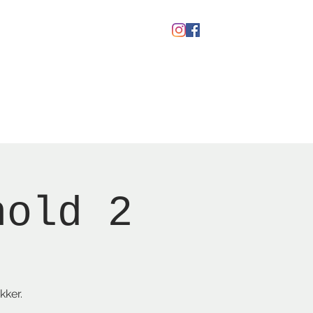
Gavekort
hold 2
kker.