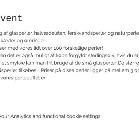
event
g af glasperler, halvædelsten, ferskvandsperler og naturperler
kæder og øreringe.  
r med vores lidt over 100 forskellige perler!   
men det er også muligt at købe forgyldt sterlingsølv, hvis du er 
 et smykke kan man frit bruge af de små glasperler. De større 
erler tilkøbes.   Priser på disse perler ligger på mellem 3 og 2
 vores perlebuffet er:  
ur Analytics and functional cookie settings.