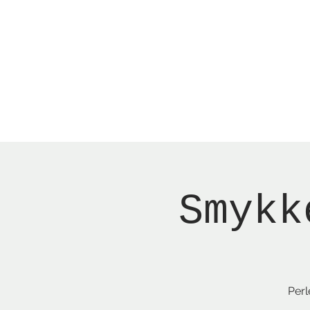
Menu
New Page
Ne
Smykk
Perl