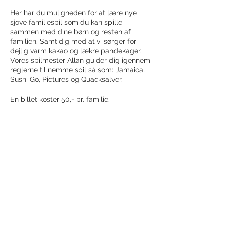
Her har du muligheden for at lære nye
sjove familiespil som du kan spille
sammen med dine børn og resten af
familien. Samtidig med at vi sørger for
dejlig varm kakao og lækre pandekager.
Vores spilmester Allan guider dig igennem
reglerne til nemme spil så som: Jamaica,
Sushi Go, Pictures og Quacksalver.
En billet koster 50,- pr. familie.
Kakao og pandekager tilkøbe pr. person
Dvs. kommer i en familie på 4, hvor alle
skal have kakao og pandekager, skal I
købe én samlet spillebillet, og 4
Share this event
individuelle billetter til kakao.
Vi glæder os til at se jer!
Receive newsletter!