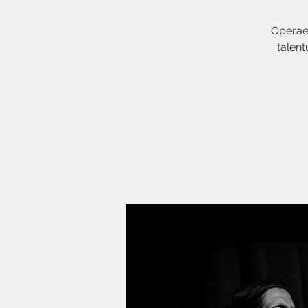
Operae
talent