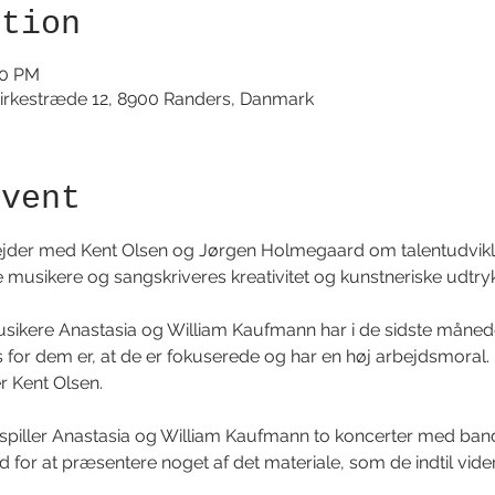
ation
30 PM
irkestræde 12, 8900 Randers, Danmark
event
er med Kent Olsen og Jørgen Holmegaard om talentudviklin
e musikere og sangskriveres kreativitet og kunstneriske udtryk
usikere Anastasia og William Kaufmann har i de sidste måned
s for dem er, at de er fokuserede og har en høj arbejdsmoral
r Kent Olsen. 
piller Anastasia og William Kaufmann to koncerter med band
 for at præsentere noget af det materiale, som de indtil vide