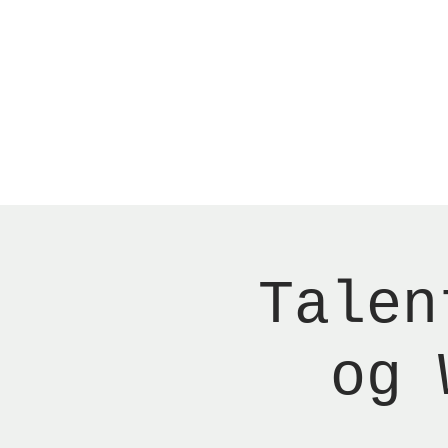
Menu
New Page
Ne
Talen
og 