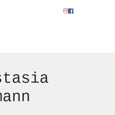
Gavekort
stasia
mann