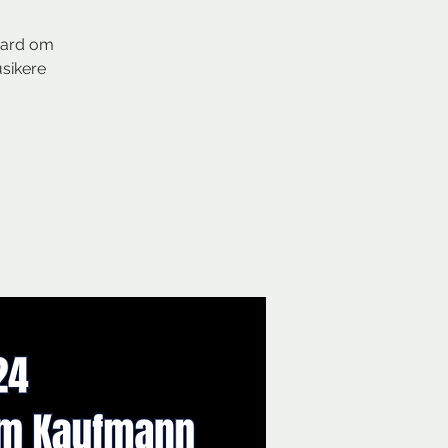
aard om
usikere