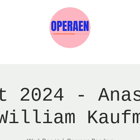
w Page
Reservations
Events
Services
t 2024 - Ana
William Kauf