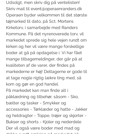
Udsolgt, men skriv dig på ventelisten! 
Skriv mail til event@operaenranders.dk
Operaen byder velkommen til det største 
tøjmarked til dato, på Sct. Mortens 
Kirketorv, i samarbejde med Randers 
Kommune. På det nyrenoverede torv, vil 
markedet sprede sig hele vejen rundt om 
kirken og her vil være mange forskellige 
boder at gå på opdagelse i. Vi har fået 
mange tilbagemeldinger, der går på at 
kvaliteten af de varer, der findes på 
markederne er høj! Deltagerne er gode til 
at tage nogle rigtig lækre ting med, så 
kom og gør en god handel.
På markedet kan man finde alt i 
påklædning og tilbehør, såsom - Sko, 
bælter og tasker - Smykker og 
accessories - Tørklæder og hatte - Jakker 
og heldragter - Toppe, trøjer og skjorter - 
Bukser og shorts - Kjoler og nederdele
Der vil også være boder med mad og 