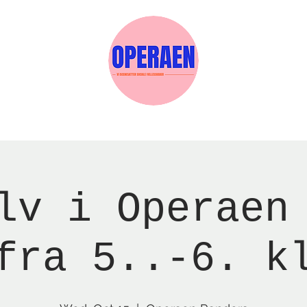
w Page
Reservations
Events
Services
lv i Operaen
fra 5..-6. k