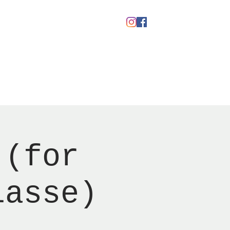
Gavekort
 (for
lasse)