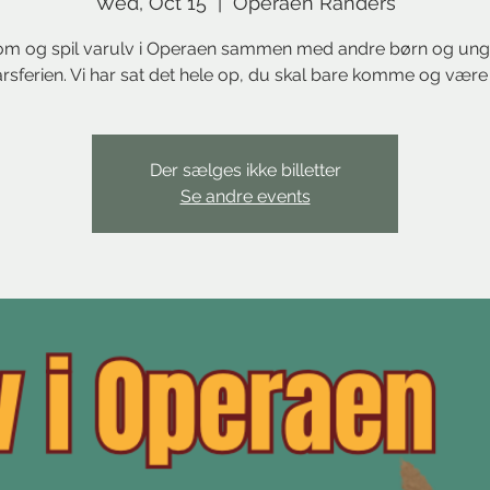
Wed, Oct 15
  |  
Operaen Randers
m og spil varulv i Operaen sammen med andre børn og unge
årsferien. Vi har sat det hele op, du skal bare komme og vær
Der sælges ikke billetter
Se andre events