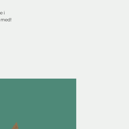
 i
e med!